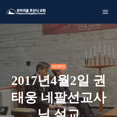
Skip
to
content
사진갤러리
2017년4월2일 권
태웅 네팔선교사
님 설교