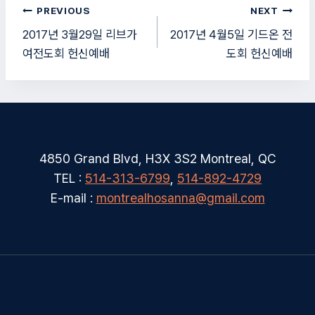
글
PREVIOUS
NEXT
탐
2017년 3월29일 리브가
2017년 4월5일 기드온 전
여전도회 헌신예배
도회 헌신예배
색
4850 Grand Blvd, H3X 3S2 Montreal, QC
TEL :
514-313-6799
,
514-892-4729
E-mail :
montrealhosanna@gmail.com