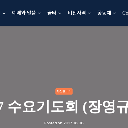
내
예배와 말씀
꿈터
비전사역
공동체
Co
사진갤러리
607 수요기도회 (장영
Posted on
2017.06.08