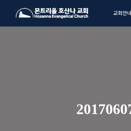
Skip
to
교회안
content
20170