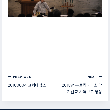
글
PREVIOUS
NEXT
탐
20180604 교회대청소
2018년 부르키나파소 단
기선교 사역보고 영상
색