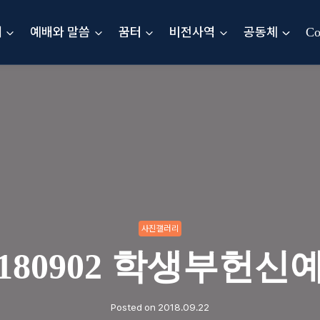
내
예배와 말씀
꿈터
비전사역
공동체
Co
사진갤러리
0180902 학생부헌신
Posted on
2018.09.22