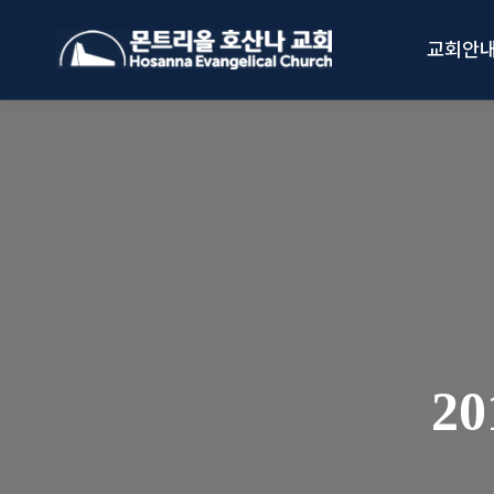
Skip
to
교회안
content
2