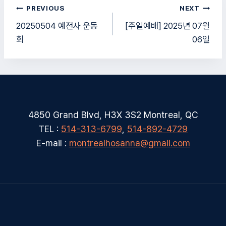
글
PREVIOUS
NEXT
탐
20250504 예전사 운동
[주일예배] 2025년 07월
회
06일
색
4850 Grand Blvd, H3X 3S2 Montreal, QC
TEL :
514-313-6799
,
514-892-4729
E-mail :
montrealhosanna@gmail.com