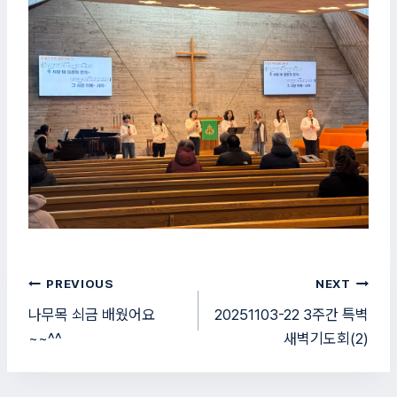
글
PREVIOUS
NEXT
탐
나무목 쇠금 배웠어요
20251103-22 3주간 특벽
~~^^
새벽기도회(2)
색