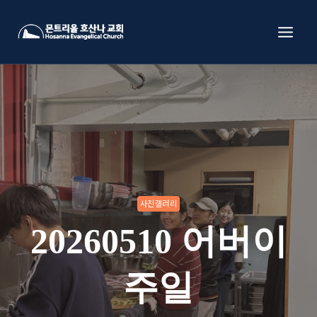
Skip
to
content
사진갤러리
20260510 어버이
주일