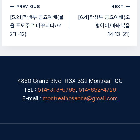
글
PREVIOUS
NEXT
탐
[5.21]학생부 금요예배(물
[6.4]학생부 금요예배(오
을 포도주로 바꾸시다/요
병이어/마태복음
색
2:1~12)
14:13~21)
4850 Grand Blvd, H3X 3S2 Montreal, QC
TEL :
514-313-6799
,
514-892-4729
E-mail :
montrealhosanna@gmail.com