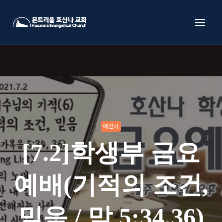
Skip
to
content
예전사
[7.2]학생부 금요
예배(기적의 조건,
믿음 / 막 5:34,36)