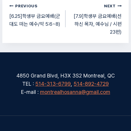
글
PREVIOUS
NEXT
탐
[6.25]학생부 금요예배(군
[7.9]학생부 금요예배(선
대도 떠는 예수/막 5:6~8)
하신 목자, 예수님 / 시편
색
23편)
4850 Grand Blvd, H3X 3S2 Montreal, QC
TEL :
514-313-6799
,
514-892-4729
E-mail :
montrealhosanna@gmail.com