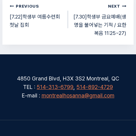
글
PREVIOUS
NEXT
탐
[7.22]학생부 여름수련회
[7.30]학생부 금요예배(생
첫날 집회
명을 불어넣는 기적 / 요한
색
복음 11:25~27)
4850 Grand Blvd, H3X 3S2 Montreal, QC
TEL :
514-313-6799
,
514-892-4729
E-mail :
montrealhosanna@gmail.com