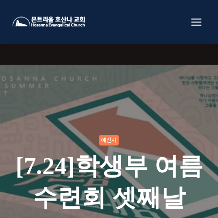
Skip
to
content
예전사
[7.24]학생부 여름
수련회 셋째날