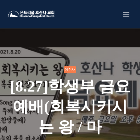
Skip
to
content
예전사
[8.27]학생부 금요
예배(회복시키시
는 왕 / 마