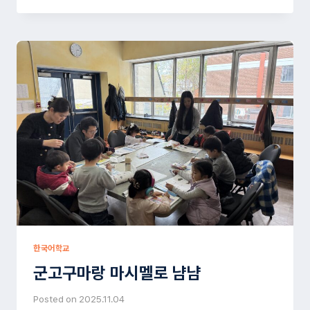
는
글
라
스
아
트
시
간
한국어학교
군고구마랑 마시멜로 냠냠
Posted on
2025.11.04