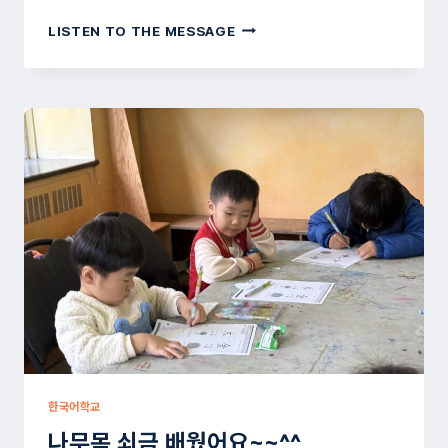
예
LISTEN TO THE MESSAGE
절
교
육
과
서
예
교
육
시
간
한국어학교
나무목 쇠금 배웠어요~~^^