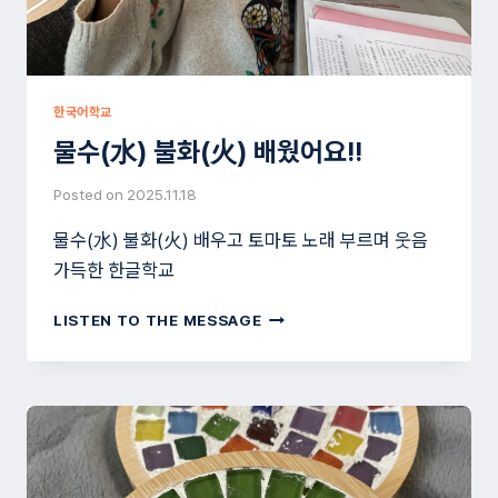
한국어학교
물수(水) 불화(火) 배웠어요!!
Posted on
2025.11.18
물수(水) 불화(火) 배우고 토마토 노래 부르며 웃음
가득한 한글학교
물
LISTEN TO THE MESSAGE
수
(水)
불
화
(火)
배
웠