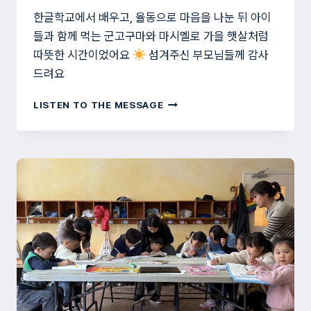
한글학교에서 배우고, 율동으로 마음을 나눈 뒤 아이
들과 함께 먹는 군고구마와 마시멜로 가을 햇살처럼
따뜻한 시간이었어요
섬겨주신 부모님들께 감사
드려요
군
LISTEN TO THE MESSAGE
고
구
마
랑
마
시
멜
로
냠
냠