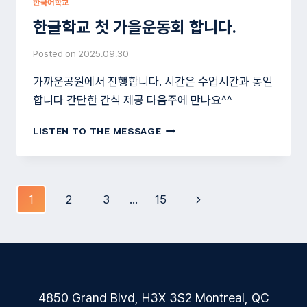
한국어학교
한글학교 첫 가을운동회 합니다.
Posted on
2025.09.30
가까운공원에서 진행합니다. 시간은 수업시간과 동일
합니다 간단한 간식 제공 다음주에 만나요^^
한
LISTEN TO THE MESSAGE
글
학
교
첫
Page
Next
1
2
3
…
15
가
navigation
을
Page
운
동
회
합
니
4850 Grand Blvd, H3X 3S2 Montreal, QC
다.