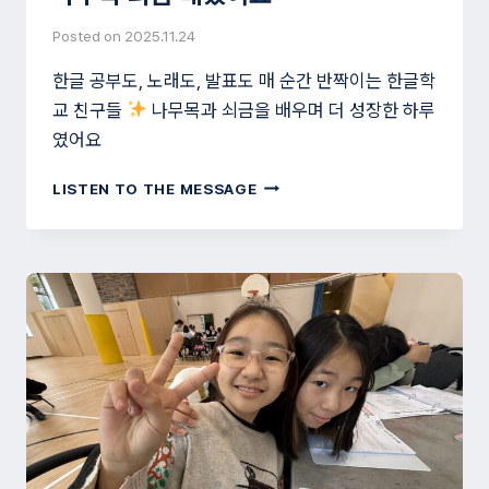
Posted on
2025.11.24
한글 공부도, 노래도, 발표도 매 순간 반짝이는 한글학
교 친구들
나무목과 쇠금을 배우며 더 성장한 하루
였어요
나
LISTEN TO THE MESSAGE
무
목
쇠
금
배
웠
어
요
~~^^