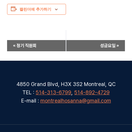
캘린더에 추가하기
이
«
정기 직원회
성금요일
»
벤
트
네
비
4850 Grand Blvd, H3X 3S2 Montreal, QC
TEL :
514-313-6799
,
514-892-4729
게
E-mail :
montrealhosanna@gmail.com
이
션