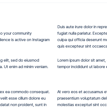
Duis aute irure dolor in repr
to your community
fugiat nulla pariatur. Excep
ience is active on Instagram
culpa qui officia deserunt m
quis excepteur sint occaeca
ng elit, sed do eiusmod
Lorem ipsum dolor sit amet,
ua. Ut enim ad minim veniam.
tempor incididunt ut labore 
uip ex ea commodo consequat.
At vero eos et accusamus et 
 velit esse cillum dolore eu
praesentium voluptatum dele
idatat non proident, sunt in
molestias excepturi sint occ