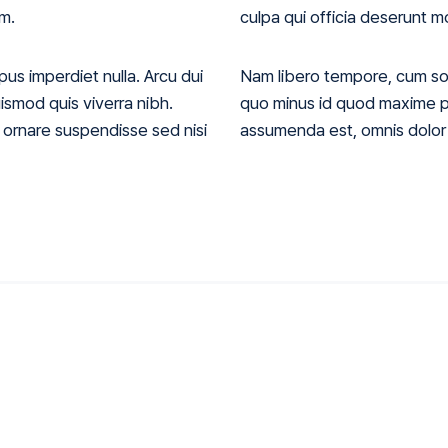
um.
culpa qui officia deserunt mo
pus imperdiet nulla. Arcu dui
Nam libero tempore, cum sol
ismod quis viverra nibh.
quo minus id quod maxime p
 ornare suspendisse sed nisi
assumenda est, omnis dolor