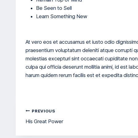
Be Seen to Sell
Learn Something New
At vero eos et accusamus et iusto odio dignissimo
praesentium voluptatum deleniti atque corrupti q
molestias excepturi sint occaecati cupiditate non 
culpa qui officia deserunt mollitia animi, id est l
harum quidem rerum facilis est et expedita distinc
글
PREVIOUS
His Great Power
탐
색