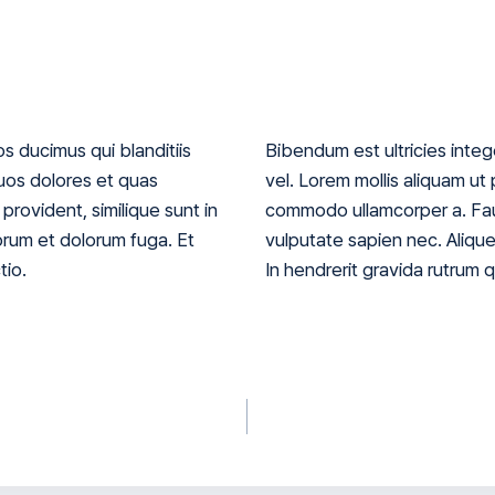
s ducimus qui blanditiis
Bibendum est ultricies integ
uos dolores et quas
vel. Lorem mollis aliquam ut p
provident, similique sunt in
commodo ullamcorper a. Fau
aborum et dolorum fuga. Et
vulputate sapien nec. Alique
tio.
In hendrerit gravida rutrum 