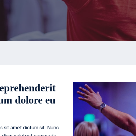
reprehenderit
llum dolore eu
s sit amet dictum sit. Nunc
que diam volutpat commodo