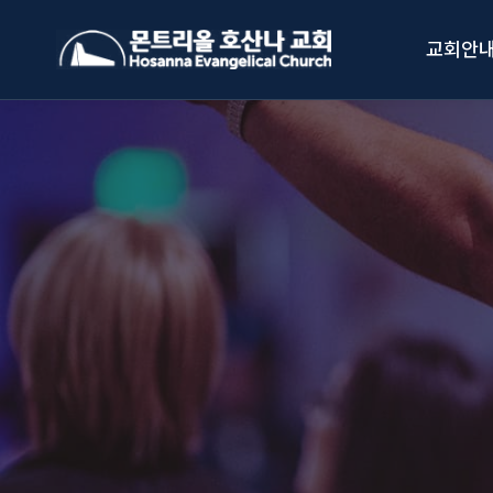
Skip
to
교회안
content